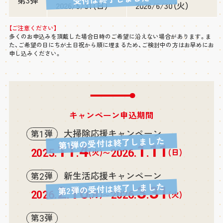
第3弾
2026/5/31（日）
2026/6/30（火）
【ご注意ください】
多くのお申込みを頂戴した場合日時のご希望に沿えない場合があります。ま
た、ご希望の日にちが土日祝から順に埋まるため、ご検討中の方はお早めにお
申し込みください。
キャンペーン申込期間
大掃除応援キャンペーン
第
弾
1
第1弾の受付は終了しました
11
4
1
11
(火)
(日)
2025.
.
2026.
.
〜
新生活応援キャンペーン
第
弾
2
第2弾の受付は終了しました
2
16
3
31
(月)
(火)
2026.
.
2026.
.
〜
第
弾
3