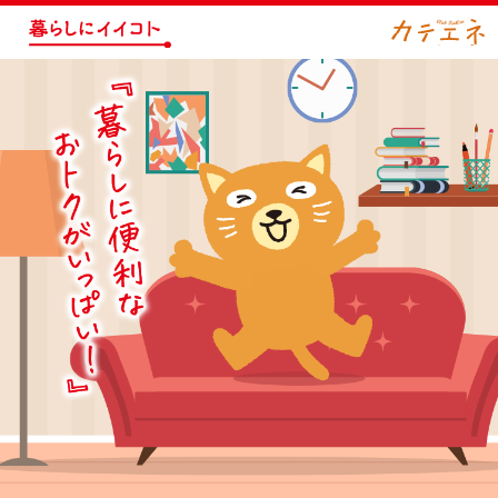
暮らしにイイコト
カテエネ