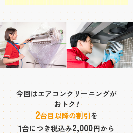
今回はエアコンクリーニングが
おトク
！
2
台目以降の割引
を
2,000
1
台につき税込み
円から