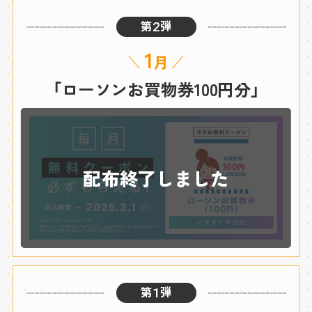
第
弾
2
1
月
「ローソンお買物券100円分」
配布終了しました
第
弾
1