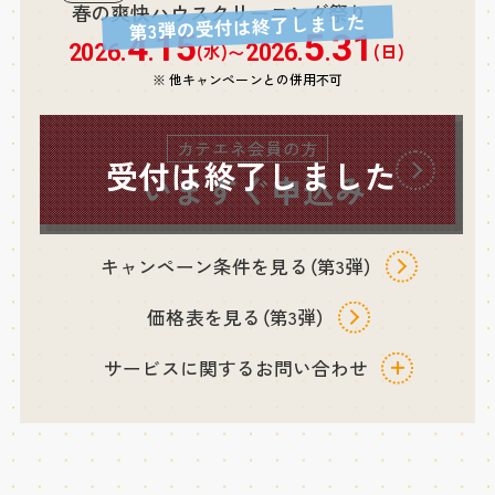
春の爽快ハウスクリーニング祭り
第3弾の受付は終了しました
4
15
5
31
(水)
(日)
2026.
.
2026.
.
〜
※ 他キャンペーンとの併用不可
カテエネ会員の方
受付は終了しました
いますぐ申込み
キャンペーン条件を見る（第3弾）
価格表を見る（第3弾）
サービスに関するお問い合わせ