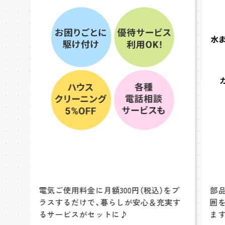
電気ご使用料金に月額300円（税込）をプ
部
ラスするだけで、暮らしが安心＆充実す
囲
るサービスがセットに♪
ます