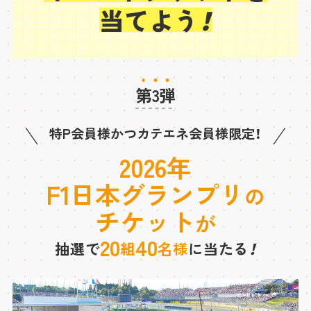
当てよう
！
第
3
弾
特P会員様かつカテエネ会員様限定！
2026年
F1日本グランプリ
の
チケット
が
20
40
抽選で
組
名様
に当たる
！