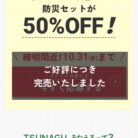
防災セットが
50%OFF
！
締切間近！
まで
10.31
(金)
ご好評につき
カテエネ会員の方
完売いたしました
今すぐ応募する
TSUNAGU
？
そなえるって