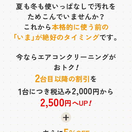
夏も冬も使いっぱなしで汚れを
ためこんでいませんか？
これから
本格的に使う前の
「いま」が絶好のタイミング
です。
今ならエアコンクリーニングが
おトク
！
2
台目以降の割引
を
2,000
1
台につき税込み
円から
2,500
円へUP
！
5