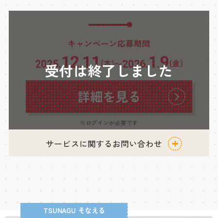
キャンペーン応募期間
12
11
1
9
(木)
(金)
2025.
.
2026.
.
〜
受付は終了しました
詳細を見る
※ログインが必要です
サービスに関するお問い合わせ
TSUNAGU そなえる