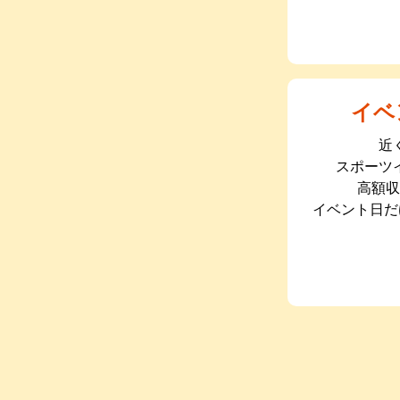
イベ
近
スポーツ
高額収
イベント日だ