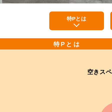
特Pとは
特Pとは
空きスペ