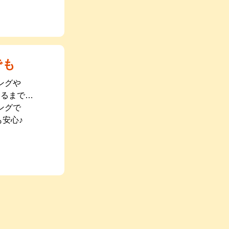
でも
ングや
まるまで…
ングで
安心♪