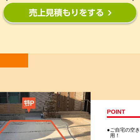
POINT
ご自宅の空
用！