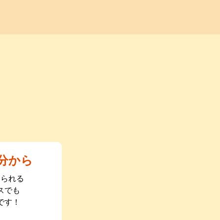
分から
められる
スでも
です！