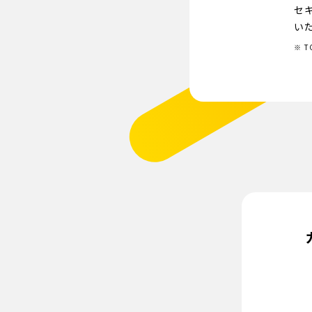
セ
い
T