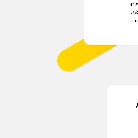
セ
い
T