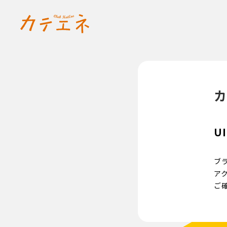
カ
UI
ブ
ア
ご