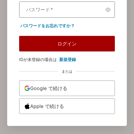
パスワード
*
パスワードをお忘れですか？
ログイン
IDが未登録の場合は
新規登録
または
Google で続ける
Apple で続ける