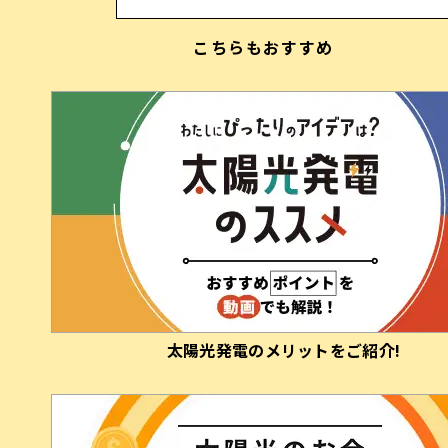
太陽光発電
または
蓄電池
太陽光発電＋蓄電池
こちらもおすすめ
のご契約で
のご契約で
太陽光発電の​メリットを​ご紹介!
キャンペーン応募期間
（注4）
キャンペーン詳細・応募要項は​こちら