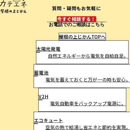
質問・疑問もお気軽に​
今すぐ相談する！
お電話でのご相談はこちら
屋根の上じかんTOPへ
太陽光発電
最大7万円相当プレゼント
自然エネルギーから電気を自給自足。
蓄電池
電気を蓄えておくと万が一の時も安心
V2H
電気自動車をバックアップ電源に。
エコキュート
楽天ポイントギフトコード または P
空気の熱で給湯し省エネと節約を実現