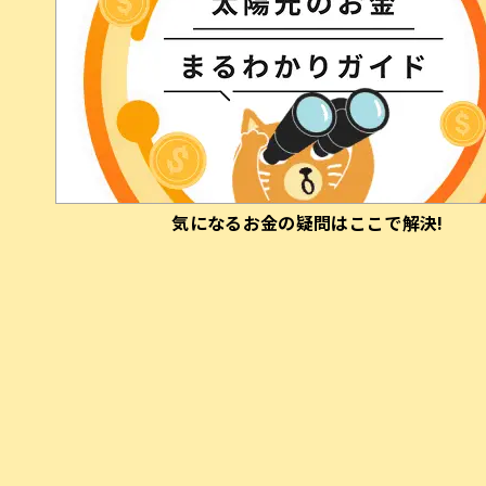
(注1)
太陽光発電または蓄電池で楽天ポイントギフトコード
50,000円相当またはPayPayポイント50,000円相当
太陽光発電+蓄電池で楽天ポイントギフトコード70,000円
相当またはPayPayポイント70,000円相当
(注2)
PayPayポイントコードで付与します。 PayPayポイントに交
換することで利用可能。出金・譲渡不可。 PayPay/PayPay
カード公式ストアでも利用可能。
​気に​なる​お金の疑問はここで​解決!
(注3)
物件引渡日の翌々月末までに進呈を予定しています。ただ
し、事務手続き等の都合により前後する場合があります。
(注4)
当社が指定するキャンペーン応募フォームに必要事項を入
力完了した日（不備等あれば不備が解消された日）
まずはお気軽にご相談ください