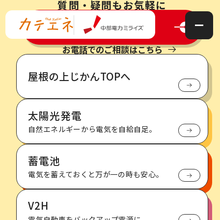
質問・疑問もお気軽に​
今すぐ相談する！
お電話でのご相談はこちら
お日さまともっと仲良く
屋根の上じかんTOPへ
暮らしをもっと心地よく
太陽光発電
自然エネルギーから電気を自給自足。
蓄電池
電気を蓄えておくと万が一の時も安心。
V2H
電気自動車をバックアップ電源に。