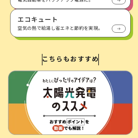
中部電力ミライズの
太陽光発電
エコキュート
空気の熱で給湯し省エネと節約を実現。
今すぐ相談する！
こちらもおすすめ
知っておきたい
4つのポイント
つくる、つかう、うる で
まいにちがおトクに!