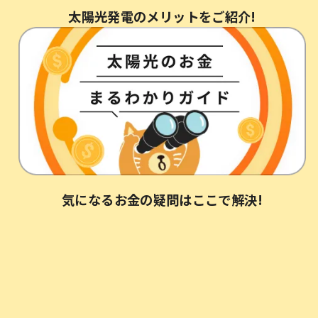
太陽光発電の​メリットを​ご紹介!
中部電力ミライズ厳選!
ラインナップ
エネルギーのプロに任せてあんしん
まるごとサポート!
リースなら今すぐはじめやすい
おトクなリースなら、
​気に​なる​お金の疑問はここで​解決!
​初期費用０円！​
今なら​キャンペーン実施中！