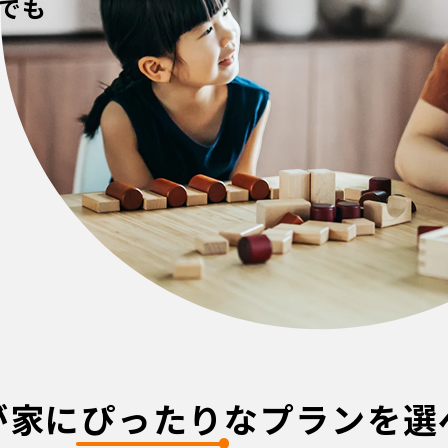
でも
が家に
ぴったり
な
プランを選