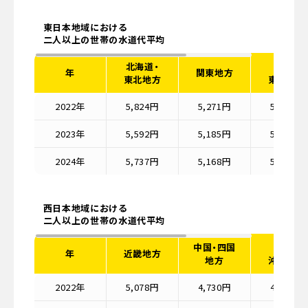
東日本地域における
二人以上の世帯の水道代平均
北海道・
北陸・
年
関東地方
東北地方
東海地方
2022年
5,824円
5,271円
5,528円
2023年
5,592円
5,185円
5,463円
2024年
5,737円
5,168円
5,380円
西日本地域における
二人以上の世帯の水道代平均
中国・四国
九州・
年
近畿地方
地方
沖縄地方
2022年
5,078円
4,730円
4,573円