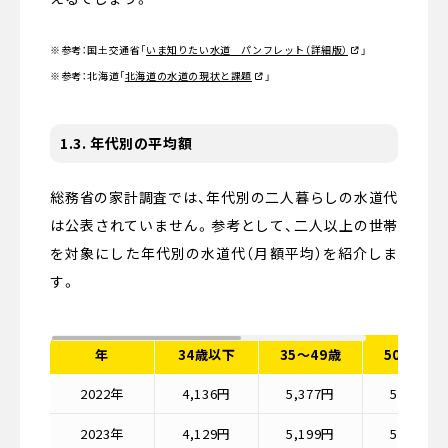
※参考：国土交通省
「
いま知りたい水道 パンフレット（詳細版）
」
※参考：北海道
「
北海道の水道の現状と課題
」
1.3. 年代別の平均額
総務省の家計調査では、年代別の二人暮らしの水道代
は公表されていません。参考として、二人以上の世帯
を対象にした年代別の水道代（月額平均）を紹介しま
す。
年
34歳以下
35〜49歳
50〜64歳
2022年
4,136円
5,377円
5,640円
2023年
4,129円
5,199円
5,357円