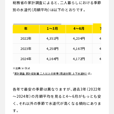
総務省の家計調査によると、二人暮らしにおける季節
別の水道代（月額平均）は以下のとおりです。
年
1〜3月
4〜6月
7〜9月
2022年
4,351円
4,234円
4,304円
2023年
4,258円
4,167円
4,208円
2024年
4,164円
4,172円
4,356円
※出典：e-Stat
「
家計調査 家計収支編 二人以上の世帯（用途分類：上下水道料）
」
各年で最安の季節は異なりますが、過去3年（2022年
～2024年）の月額平均を見ると4〜6月がもっとも安
く、それ以外の季節で水道代が高くなる傾向にありま
す。