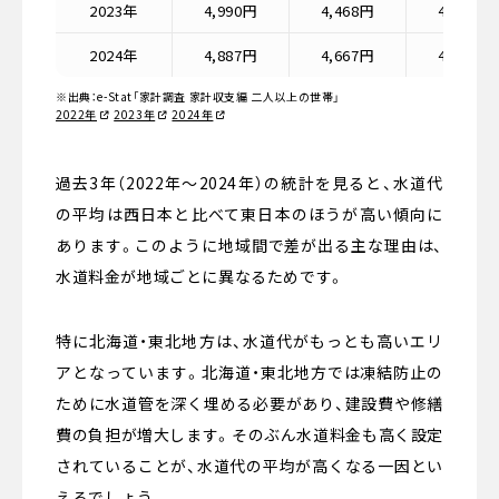
2023年
4,990円
4,468円
4,483円
2024年
4,887円
4,667円
4,317円
※出典：e-Stat「家計調査 家計収支編 二人以上の世帯」
2022年
2023年
2024年
過去3年（2022年～2024年）の統計を見ると、水道代
の平均は西日本と比べて東日本のほうが高い傾向に
あります。このように地域間で差が出る主な理由は、
水道料金が地域ごとに異なるためです。
特に北海道・東北地方は、水道代がもっとも高いエリ
アとなっています。北海道・東北地方では凍結防止の
ために水道管を深く埋める必要があり、建設費や修繕
費の負担が増大します。そのぶん水道料金も高く設定
されていることが、水道代の平均が高くなる一因とい
えるでしょう。