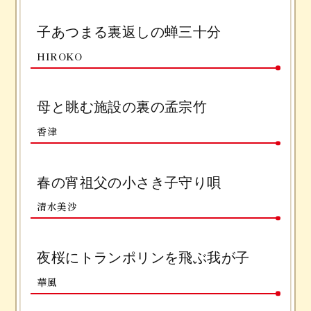
子あつまる裏返しの蝉三十分
HIROKO
母と眺む施設の裏の孟宗竹
香津
春の宵祖父の小さき子守り唄
清水美沙
夜桜にトランポリンを飛ぶ我が子
華風