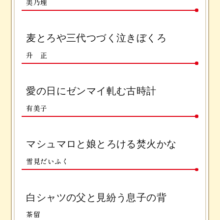
美乃理
麦とろや三代つづく泣きぼくろ
升 正
愛の日にゼンマイ軋む古時計
有美子
マシュマロと娘とろける焚火かな
雪見だいふく
白シャツの父と見紛う息子の背
茶留