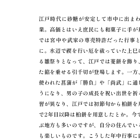
江戸時代に砂糖が安定して市中に出ま
業。高価とはいえ庶民にも和菓子に手が
では宮中や武家の専売特許だった行事
に。水辺で禊を行い厄を祓っていた上巳
る雛祭りとなって、江戸では菱餅を飾り
た餡を乗せる引千切が登場します。一方
使われた菖蒲が「勝負」や「尚武」に通
うになり、男の子の成長を祝い出世を祈
習が異なり、江戸では初節句から柏餅を
で2年目以降は柏餅を用意したとか。今
ぶ地方も多いのですが、自分の住んでい
も楽しいものです。こうした年中行事に