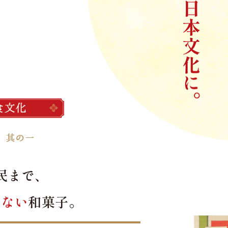
民まで、
せない
和菓子。