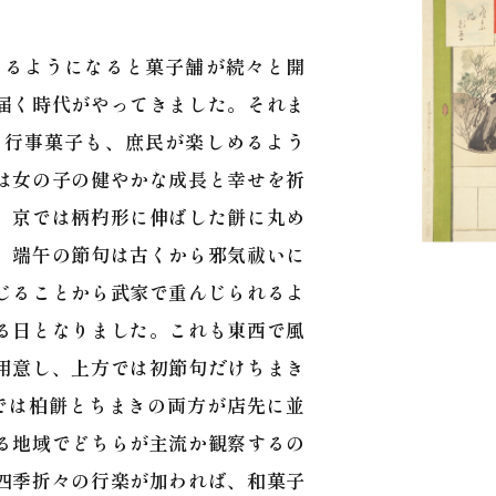
わるようになると菓子舗が続々と開
届く時代がやってきました。それま
と行事菓子も、庶民が楽しめるよう
は女の子の健やかな成長と幸せを祈
、京では柄杓形に伸ばした餅に丸め
、端午の節句は古くから邪気祓いに
じることから武家で重んじられるよ
る日となりました。これも東西で風
用意し、上方では初節句だけちまき
では柏餅とちまきの両方が店先に並
る地域でどちらが主流か観察するの
四季折々の行楽が加われば、和菓子