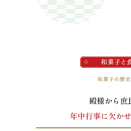
殿様から庶
年中行事に欠か