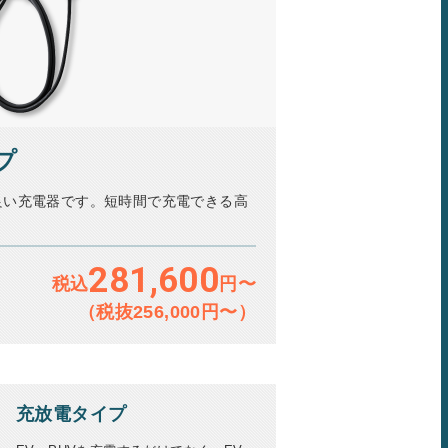
プ
良い充電器です。短時間で充電できる高
。
281,600
税込
円〜
（税抜256,000円〜）
充放電タイプ