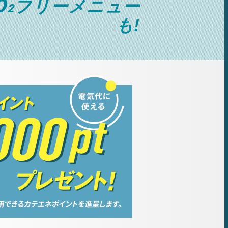
O
フリーメニュー
2
も!
。