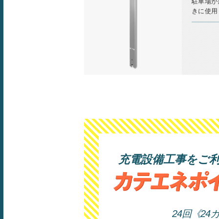
駐車場が
きに使用
充電設備工事をご
24回《2