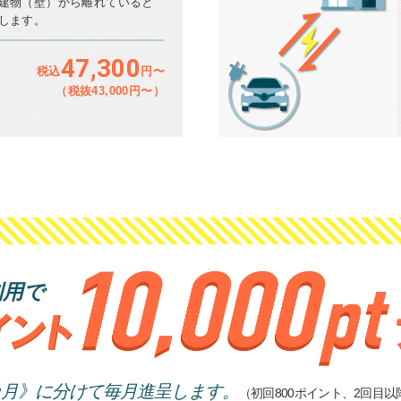
建物（壁）から離れていると
します。
47,300
税込
円〜
（税抜43,000円〜）
利用で
4カ月》に分けて毎月進呈します。
（初回800ポイント、2回目以