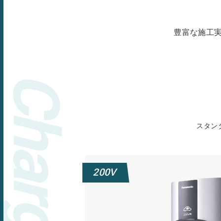
豊富な施工
Charger
スタン
200V