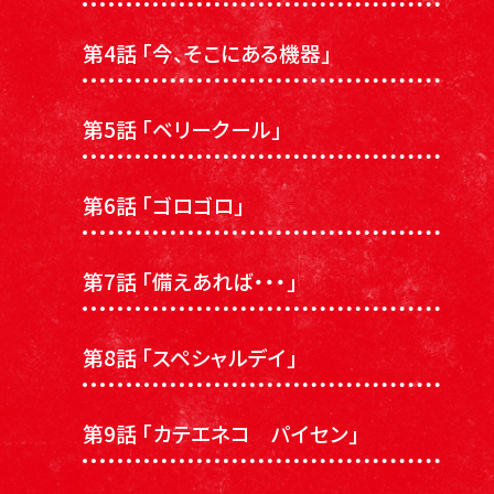
第4話 「今、そこにある機器」
第5話 「ベリークール」
第6話 「ゴロゴロ」
第7話 「備えあれば・・・」
第8話 「スペシャルデイ」
第9話 「カテエネコ パイセン」