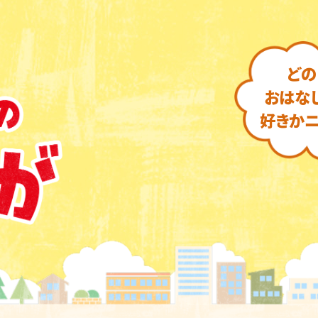
どの
おはな
好きかニ