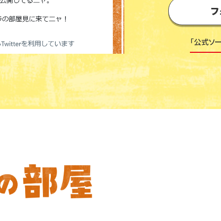
フ
「公式ソ