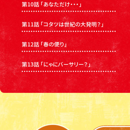
第10話 「あなただけ・・・」
第11話 「コタツは世紀の大発明？」
第12話 「春の便り」
第13話 「にゃにバーサリー？」