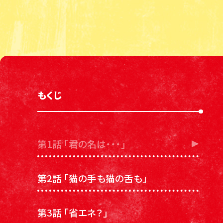
もくじ
第1話 「君の名は・・・」
第2話 「猫の手も猫の舌も」
第3話 「省エネ？」