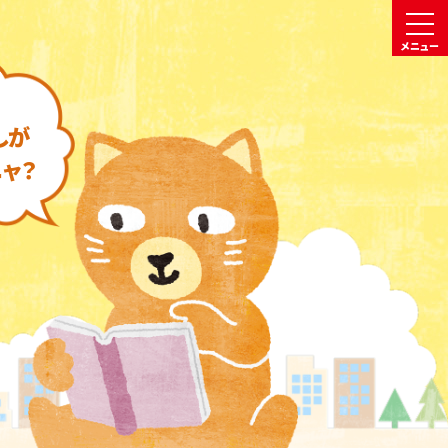
メニュー
しが
ャ？