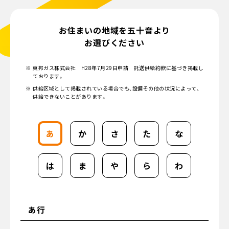
お住まいの地域を五十音より
お選びください
東邦ガス株式会社 H28年7月29日申請 託送供給約款に基づき掲載し
ております。
供給区域として掲載されている場合でも、設備その他の状況によって、
供給できないことがあります。
あ
か
さ
た
な
は
ま
や
ら
わ
あ行