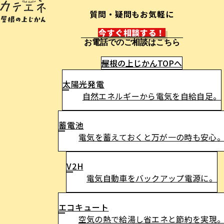
質問・疑問もお気軽に​
今すぐ相談する！
お電話でのご相談はこちら
屋根の上じかんTOPへ
太陽光発電
自然エネルギーから電気を自給自足。
蓄電池
電気を蓄えておくと万が一の時も安心
V2H
電気自動車をバックアップ電源に。
エコキュート
空気の熱で給湯し省エネと節約を実現