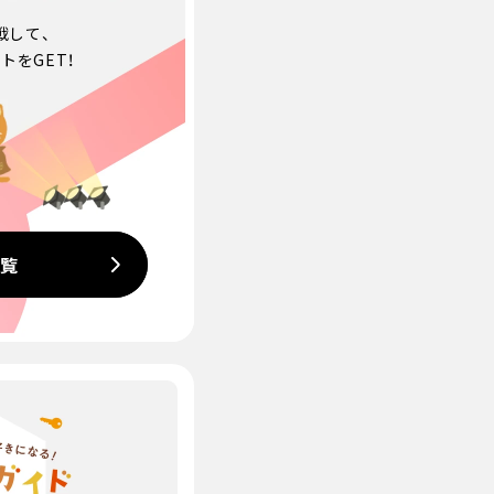
戦して、
トをGET！
一覧