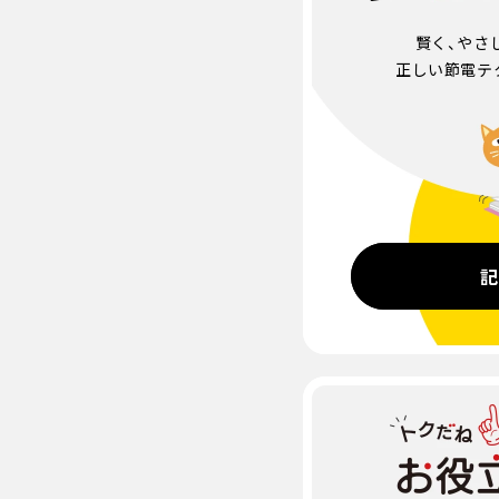
賢く、やさ
正しい節電テ
記