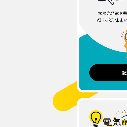
太陽光発電や蓄
V2Hなど、住ま
記