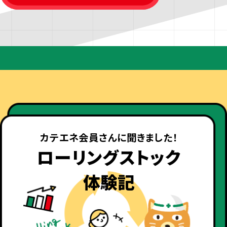
カテエネ会員さんに聞きました！
ローリングストック
体験記