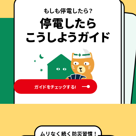
もしも停電したら？
停電したら
こうしようガイド
ガイドをチェックする!