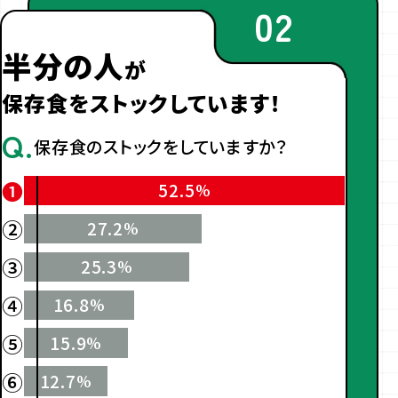
02
半分の人
が
保存食をストックしています！
Q.
保存食のストックをしていますか？
❶
52.5
%
②
27.2
%
③
25.3
%
④
16.8
%
⑤
15.9
%
⑥
12.7
%