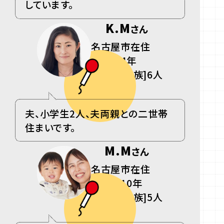
しています。
K.M
さん
名古屋市在住
会員歴4年
[同居ご家族]6人
夫、小学生
2
人、夫両親との二世帯
住まいです。
M.M
さん
名古屋市在住
会員歴10年
[同居ご家族]5人