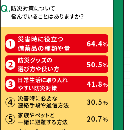
Q.
防災対策について
悩んでいることはありますか？
災害時に役立つ
❶
64.4
%
備蓄品の種類や量
防災グッズの
❷
50.5
%
選び方や使い方
日常生活に取り入れ
❸
41.8
%
やすい防災対策
④
災害時に必要な
30.5
%
連絡手段や通信方法
⑤
家族やペットと
20.7
%
一緒に避難する方法