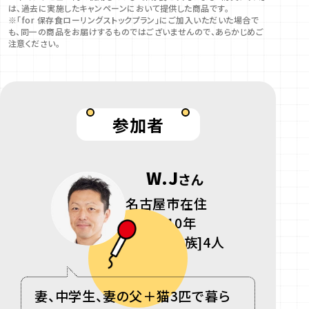
は、​過去に​実施した​キャンペーンに​おいて​提供した​商品です。​
※​「for 保存食ローリングストックプラン」に​ご加入いただいた​場合で
も、​同一の​商品を​お届けする​ものでは​ございませんので、​あらかじめご
注意ください。​
参加者
W.J
さん
名古屋市在住
会員歴10年
[同居ご家族]4人
妻、中学生、妻の父＋猫
3
匹で暮ら