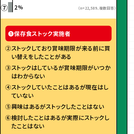
⑦
2
%
（n=22,589、複数回答）
❶
保存食ストック実施者
②
ストックしており賞味期限が来る前に買
い替えをしたことがある
③
ストックはしているが賞味期限がいつか
はわからない
④
ストックしていたことはあるが現在はし
ていない
⑤
興味はあるがストックしたことはない
⑥
検討したことはあるが実際にストックし
たことはない