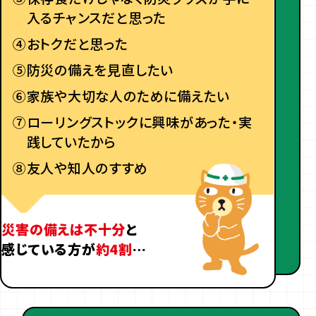
入るチャンスだと思った
④
おトクだと思った
⑤
防災の備えを見直したい
⑥
家族や大切な人のために備えたい
⑦
ローリングストックに興味があった・実
践していたから
⑧
友人や知人のすすめ
災害の備えは不十分
と
感じている方が
約4割
…