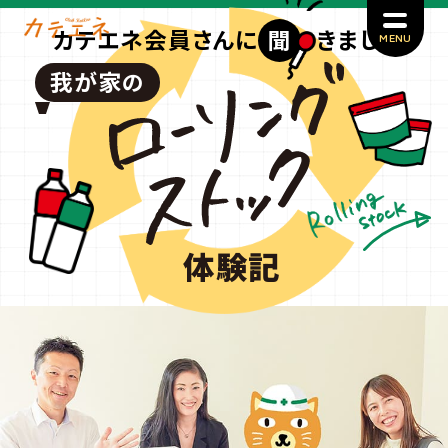
カテエネ会員さんに
聞
きました！
我が家
の
体験記