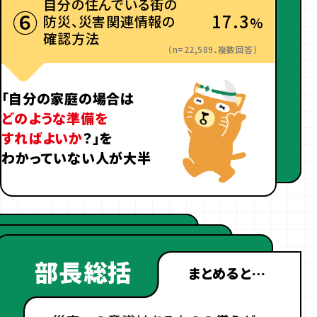
自分の住んでいる街の
⑥
17.3
防災、災害関連情報の
%
確認方法
（n=22,589、複数回答）
「自分の家庭の場合は
どのような準備を
すればよいか
？」を
わかっていない人が大半
部長総括
まとめると…