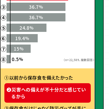
③
36.7
%
④
36.7
%
⑤
24.8
%
⑥
19.4
%
⑦
15
%
⑧
0.5
%
（n=22,589、複数回答）
①
以前から保存食を備えたかった
❷
災害への備えが不十分だと感じてい
るから
③
保存食だけじゃなく防災グッズが手に