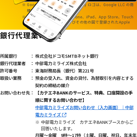
および
ロゴは、
の商
Google Play
Google Play
Google LLC
標です。
Apple、Appleのロゴ、iPhone、iPad、App Store、Touch
ID、Face IDは、米国およびその他の国で登録されたApple
Inc.の商標です。
銀行代理業の概要
所属銀行
株式会社ドコモSMTBネット銀行
銀行代理業者
中部電力ミライズ株式会社
許可番号
東海財務局長（銀代）第221号
取扱い業務
預金の受入れ、資金の貸付、為替取引を内容とする
契約の締結の媒介
お問い合わせ先
【カテエネBANKのサービス、特典、口座開設の手
順に関するお問い合わせ】
中部電力ミライズお問い合わせ（入力画面）｜中部
電力ミライズ
中部電力ミライズ カテエネBANKブースからご
回答いたします。
月曜～金曜 9時～17時（土曜、日曜、祝日、年末年