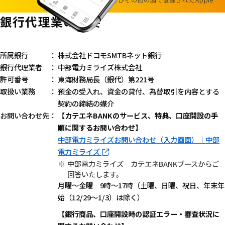
Inc.の商標です。
銀行代理業の概要
所属銀行
株式会社ドコモSMTBネット銀行
銀行代理業者
中部電力ミライズ株式会社
許可番号
東海財務局長（銀代）第221号
取扱い業務
預金の受入れ、資金の貸付、為替取引を内容とする
契約の締結の媒介
お問い合わせ先
【カテエネBANKのサービス、特典、口座開設の手
順に関するお問い合わせ】
中部電力ミライズお問い合わせ（入力画面）｜中部
電力ミライズ
中部電力ミライズ カテエネBANKブースからご
回答いたします。
月曜～金曜 9時～17時（土曜、日曜、祝日、年末年
始（12/29～1/3）は除く）
【銀行商品、口座開設時の認証エラー・審査状況に