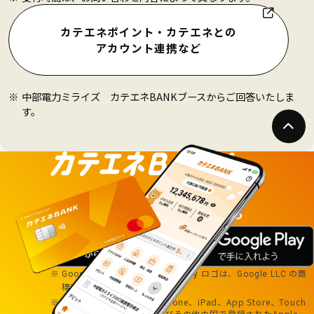
カテエネポイント・カテエネとの
アカウント連携など
中部電力ミライズ カテエネBANKブースからご回答いたしま
す。
ダウンロードはこちら
および
ロゴは、
の商
Google Play
Google Play
Google LLC
標です。
Apple、Appleのロゴ、iPhone、iPad、App Store、Touch
ID、Face IDは、米国およびその他の国で登録されたApple