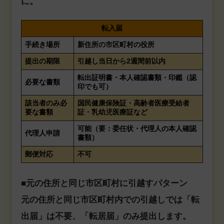
に。
転入届
手続き場所
新住所の市区町村の役所
提出の期限
引越し当日から2週間前以内
転出証明書・本人確認書類・印鑑（認
必要な書類
印でも可）
該当者のみ必
国民健康保険証・高齢者医療受給者
要な書類
証・乳幼児医療証など
可能（要：委任状・代理人の本人確認
代理人申請
書類）
郵便対応
不可
■元の住所と同じ市区町村に引越すパターン
元の住所と同じ市区町村内での引越しでは「転
出届」は不要、「転居届」のみ提出します。