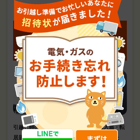
03
住民票を「移さなくても良いケース」
と
「移さないことのデメリット」
引越し時の住民票手続き（転出届・転入届・転
居届の提出）は法律で義務付けられているた