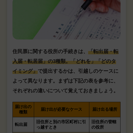
住民票に関する役所の手続きは、
「転出届・転
入届・転居届」の3種類。「どれを」「どのタ
イミング」
で提出するかは、引越しのケースに
よって異なります。まずは下記の表を参考に、
それぞれの違いについて覚えておきましょう。
届け出の
届け出が必要なケース
届け出る場所
種類
旧住所と別の市区町村に引
旧住所の管轄
転出届
っ越すとき
の役所