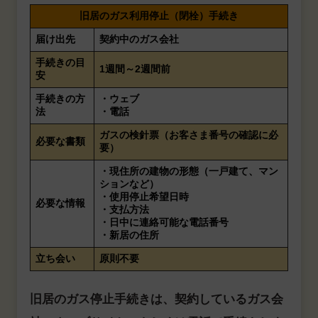
旧居のガス利用停止（閉栓）手続き
届け出先
契約中のガス会社
手続きの目
1週間～2週間前
安
手続きの方
・ウェブ
法
・電話
ガスの検針票（お客さま番号の確認に必
必要な書類
要）
・現住所の建物の形態（一戸建て、マン
ションなど）
・使用停止希望日時
必要な情報
・支払方法
・日中に連絡可能な電話番号
・新居の住所
立ち会い
原則不要
旧居のガス停止手続きは、契約しているガス会