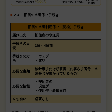
2.3.1. 旧居の水道停止手続き
旧居の水道利用停止（閉栓）手続き
届け出先
旧住所の水道局
手続きの目
3日～4日前
安
手続きの方
・ウェブ
法
・電話
検針票または領収書（お客さま番号、水
必要な書類
道番号が書かれているもの）
・契約者名
必要な情報
・現住所
・使用停止希望日時
立ち会い
必要なし