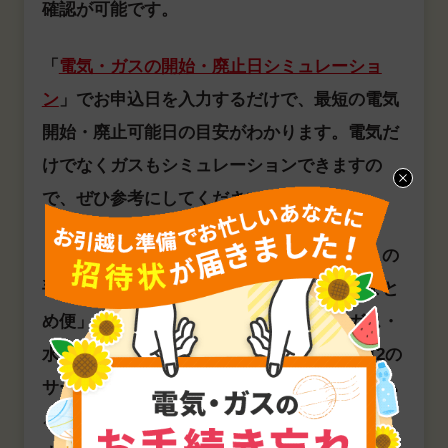
確認が可能です。
「
電気・ガスの開始・廃止日シミュレーショ
ン
」でお申込日を入力するだけで、最短の電気
開始・廃止可能日の目安がわかります。電気だ
けでなくガスもシミュレーションできますの
で、ぜひ参考にしてください。
また、同じページから「
引越しおまとめ便
」の
手続きに進むことも可能です。「引越しおまと
め便」では、中部地方を中心に、電気・ガス・
水道・NHK・光インターネットなど、最大12の
サービスの手続きを一括で変更できます。もち
ろん、電気・ガスだけでもご利用いただけま