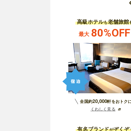
高級ホテル
老舗旅館
も
80%OFF
最大
20,000
全国約
軒をおトク
くわしく見る
有名ブランド
ぞくぞ
が