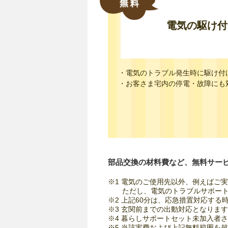
電気の駆け付
・電気のトラブル発生時に駆け付
・お客さま宅内の停電・故障にも
部品交換の材料費など、無料サー
※1 電気のご使用先以外、例えばご
ただし、電気のトラブルサポー
※2 上記60分は、応急措置対応す
※3 玄関前までの出動対応となりま
※4 暮らしサポートセット未加入者
※5 当該実費および上記無料範囲を