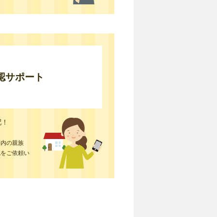
認サポート
配！
等内の親族
認をご依頼い