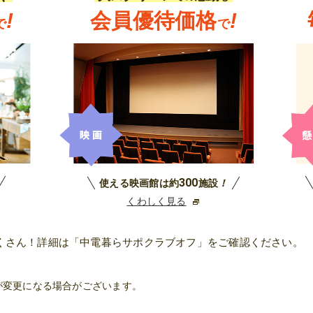
!
会員優待価格
!
で
で
300
使える映画館は約
施設
！
くわしく見る
くさん！詳細は「中電暮らサポクラブオフ」をご確認ください。
が変更になる場合がございます。