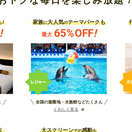
!
家族
大人気
テーマパークも
も
に
の
!
65%OFF
!
最大
全国の遊園地・水族館などたくさん
に
くわしく見る
く
大スクリーン
感動
での
も