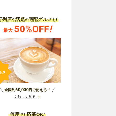
行列店
話題
宅配グルメ
!
や
の
も
50%OFF
!
最大
60,000
全国約
店で使える
！
くわしく見る
何度
応募OK
!
でも