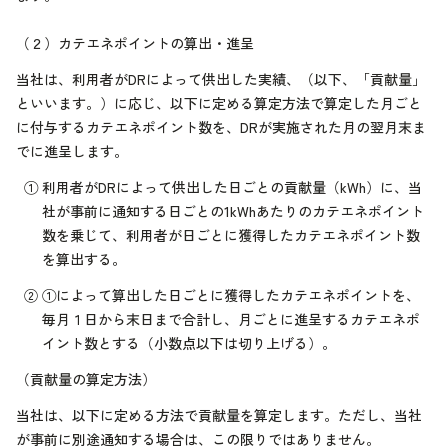
（２）
カテエネポイントの算出・進呈
当社は、利用者がDRによって供出した実績、（以下、「貢献量」
といいます。）に応じ、以下に定める算定方法で算定した月ごと
に付与するカテエネポイント数を、DRが実施された月の翌月末ま
でに進呈します。
①
利用者がDRによって供出した日ごとの貢献量（kWh）に、当
社が事前に通知する日ごとの1kWhあたりのカテエネポイント
数を乗じて、利用者が日ごとに獲得したカテエネポイント数
を算出する。
②
①によって算出した日ごとに獲得したカテエネポイントを、
毎月１日から末日まで合計し、月ごとに進呈するカテエネポ
イント数とする（小数点以下は切り上げる）。
（貢献量の算定方法）
当社は、以下に定める方法で貢献量を算定します。ただし、当社
が事前に別途通知する場合は、この限りではありません。