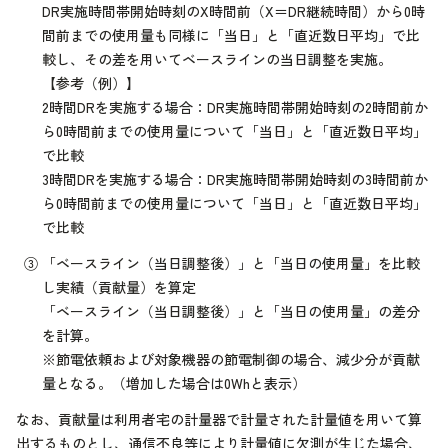
DR実施時間帯開始時刻のX時間前（X＝DR継続時間）から0時
間前までの使用量も同様に「当日」と「直近数日平均」で比
較し、その差を用いてベースラインの当日調整を実施。
【参考（例）】
2時間DRを実施する場合：DR実施時間帯開始時刻の2時間前か
ら0時間前までの使用量について「当日」と「直近数日平均」
で比較
3時間DRを実施する場合：DR実施時間帯開始時刻の3時間前か
ら0時間前までの使用量について「当日」と「直近数日平均」
で比較
③
「ベースライン（当日調整後）」と「当日の使用量」を比較
し実績（貢献量）を算定
「ベースライン（当日調整後）」と「当日の使用量」の差分
を計算。
※節電依頼および対象機器の節電制御の場合、減少分が貢献
量となる。（増加した場合は0Whと表示）
なお、貢献量は利用者宅の計量器で計量された計量値を用いて算
出するものとし、通信不良等により計量値に欠測が生じた場合、