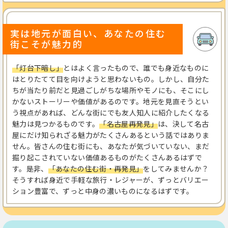
実は地元が面白い、あなたの住む
街こそが
魅力的
「灯台下暗し」
とはよく言ったもので、誰でも身近なものに
はとりたてて目を向けようと思わないもの。しかし、自分た
ちが当たり前だと見過ごしがちな場所やモノにも、そこにし
かないストーリーや価値があるのです。地元を見直そうとい
う視点があれば、どんな街にでも友人知人に紹介したくなる
魅力は見つかるものです。
「名古屋再発見」
は、決して名古
屋にだけ知られざる魅力がたくさんあるという話ではありま
せん。皆さんの住む街にも、あなたが気づいていない、まだ
掘り起こされていない価値あるものがたくさんあるはずで
す。是非、
「あなたの住む街・再発見」
をしてみませんか？
そうすれば身近で手軽な旅行・レジャーが、ずっとバリエー
ション豊富で、ずっと中身の濃いものになるはずです。