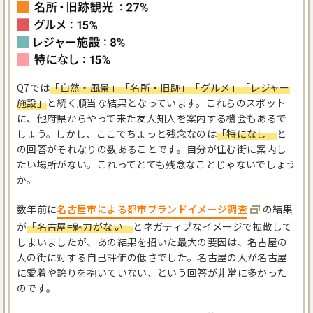
Q7では
「自然・風景」「名所・旧跡」「グルメ」「レジャー
施設」
と続く順当な結果となっています。これらのスポット
に、他府県からやって来た友人知人を案内する機会もあるで
しょう。しかし、ここでちょっと残念なのは
「特になし」
と
の回答がそれなりの数あることです。自分が住む街に案内し
たい場所がない。これってとても残念なことじゃないでしょう
か。
数年前に
名古屋市による都市ブランドイメージ調査
の結果
が
「名古屋=魅力がない」
とネガティブなイメージで拡散して
しまいましたが、あの結果を招いた最大の要因は、名古屋の
人の街に対する自己評価の低さでした。名古屋の人が名古屋
に愛着や誇りを抱いていない、という回答が非常に多かった
のです。