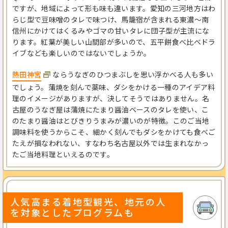
ですが、地域によって形も味も違います。愛知の三河地方はわ
らじ型で豆味噌のタレで味つけ、馬籠宿が含まれる東濃～南
信州にかけてはくるみやゴマの甘いタレに団子型が主流にな
ります。紅葉が美しい山間部が多いので、五平餅食べ比べドラ
イブなども楽しいのではないでしょうか。
熱田神宮
ならうなぎのひつまぶしを思い浮かべる人も多い
でしょう。蒲焼を刻んで薬味、ダシをかける一種のアイデア料
理のイメージがありますが、決してそうではありません。名
古屋のうなぎ屋は蒲焼にたまり醤油ベースのタレを使い、こ
のたまり醤油はとびきりうまみが濃いのが特徴。このご当地
調味料を使うからこそ、細かく刻んでもダシをかけても食べご
たえが損なわれない、すなわち名古屋以外では生まれなかっ
たご当地料理といえるのです。
人気高まる着地型観光、地元の人
を対象としたプログラムも