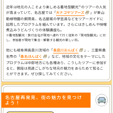
※
近年は地元の人こそより楽しめる着地型観光
のツアーの人気
が高まっていて、
名古屋では「
大ナゴヤツアーズ
」が東山
動植物園の飼育員、名古屋城の学芸員などをツアーガイドに
起用したプログラムを組んでいます。さらにはきしめんや味噌
煮込みうどんづくりの体験講座も。
※着地型観光：旅行会社が現地へ連れて行く従来の「発地型観光」に対
し、参加者が現地で集合・解散する観光の新しい形。
他にも岐阜県長良川流域の「
長良川おんぱく
」、三重県桑
名市の「
桑名ほんぱく
」など、地域の文化をテーマにした
プログラムは中部地方にも各種あり、こうしたツアーに参加す
ると、普段は見過ごしがちな地元の魅力をあらためて知るこ
とができます。ぜひ探してみてください。
名古屋再発見、街の魅力を見つけ
よう！