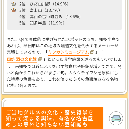
2位
ひだ白川郷（14.9%）
3位
富士山（13.7%）
4位
高山の古い町並み（13.6%）
5位
知多半島（11.9%）
また、Q4で具体的に挙げられたスポットのうち、知多半島で
あれば、半田市はこの地域の醸造文化を代表するメーカーが
集積しているので、「
ミツカンミュージアム
」「
国盛 酒の文化館
」といった見学施設を巡るのもいいでしょ
う。南知多では近年ふぐを出す飲食店や旅館が増えてきて、冬
へと向かうこれからがまさに旬。カタクチイワシを原料にし
た特産の魚醤もあり、これを使ったふぐの魚醤焼きなる名物
にも出会えます。
ご当地グルメの文化・歴史背景を
知って深まる興味、有名な名古屋
めしの意外と知らない豆知識も