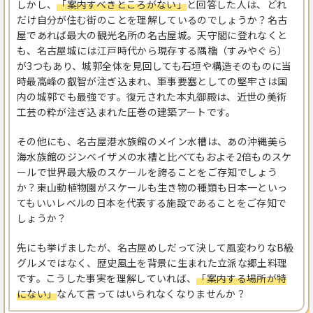
しかし、
「案内すべきところがない」
と回答した人は、どれ
だけ自分が住む街のことを理解しているのでしょうか？名古
屋であれば最大の観光名所の名古屋城。天守閣に登れなくと
も、名古屋城には江戸時代から現存する隅櫓（すみやぐら）
が3つもあり、城郭全体を見回しても石垣や構造そのものに当
時最高峰の叡智が注ぎ込まれ、軍事要塞としての堅牢さは国
内の城郭でも最強です。復元された本丸御殿は、近世の美術
工芸の粋が注ぎ込まれた圧巻の建築アートです。
その他にも、名古屋港水族館のメイン水槽は、あの沖縄美ら
海水族館のジンベイザメの水槽と比べてもおよそ2倍ものスケ
ールで世界最大級のスケールを誇ることをご存知でしょう
か？東山動植物園がスケールも生き物の種類も日本一といっ
てもいいレベルの日本を代表する施設であることをご存知で
しょうか？
先にも挙げましたが、名古屋めしだって決して風変わりなB級
グルメではなく、歴史風土を背景に生まれた立派な郷土料理
です。こうした事実を理解していれば、
「案内する場所が特
にない」
なんて言ってはいられなくなりませんか？