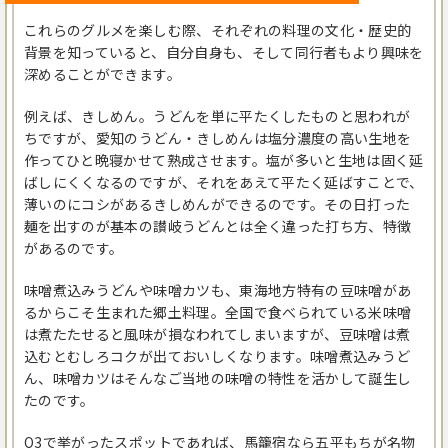
これらのグルメを楽しむ際、それぞれの料理の文化・歴史的
背景を知っていると、自分自身も、そして同行者もより興味を
深めることができます。
例えば、きしめん。うどんを単に平たくしたものと思われが
ちですが、愛知のうどん・きしめんは塩分濃度の高い生地を
作ってひと晩寝かせて熟成させます。塩が多いと生地は固く延
ばしにくくなるのですが、それをあえて平たく延ばすことで、
薄いのにコシがあるきしめんができるのです。その日打った
麺を出すのが基本の讃岐うどんとは全く違った打ち方、特徴
があるのです。
味噌煮込みうどんや味噌カツも、東海地方特有の豆味噌があ
るからこそ生まれた郷土料理。全国で食べられている米味噌
は煮たたせると風味が損なわれてしまいますが、豆味噌は煮
込むとむしろコクが出ておいしくなります。味噌煮込みうど
ん、味噌カツはそんなご当地の味噌の特性を活かして誕生し
たのです。
Q3で挙がったスポットであれば、馬籠宿なら五平もちが名物