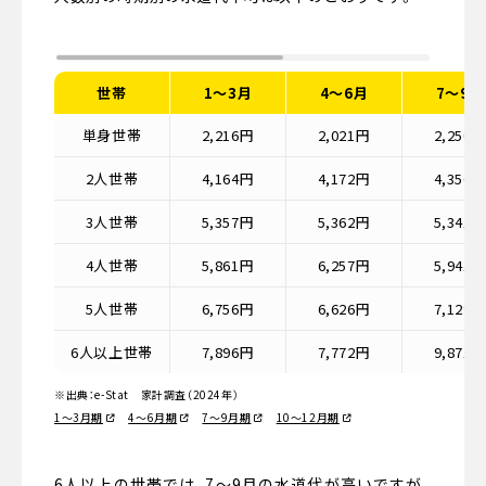
世帯
1〜3月
4〜6月
7〜9月
単身世帯
2,216円
2,021円
2,250
2人世帯
4,164円
4,172円
4,356
3人世帯
5,357円
5,362円
5,341
4人世帯
5,861円
6,257円
5,941
5人世帯
6,756円
6,626円
7,129
6人以上世帯
7,896円
7,772円
9,871
※出典：e-Stat 家計調査（2024年）
1〜3月期
4〜6月期
7〜9月期
10〜12月期
6人以上の世帯では、7〜9月の水道代が高いですが、