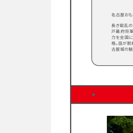
名古屋お
長き戦乱の
戸幕府将軍
力を全国に
格。話が
脱
古屋城の魅