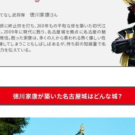
徳川家康
もてなし武将隊
さん
世に終止符を打ち、260年もの平和な世を築いた初代江
。2009年に現代に甦り、名古屋城を拠点に名古屋の魅
発信。甦った
家康は、多くの人から慕わ
れる熱く優しい性
線してしまうこともしばしば
あるが、持ち前の知識量で
名
力を伝えて
いる。
徳川家康が築いた名古屋城は
どんな城？