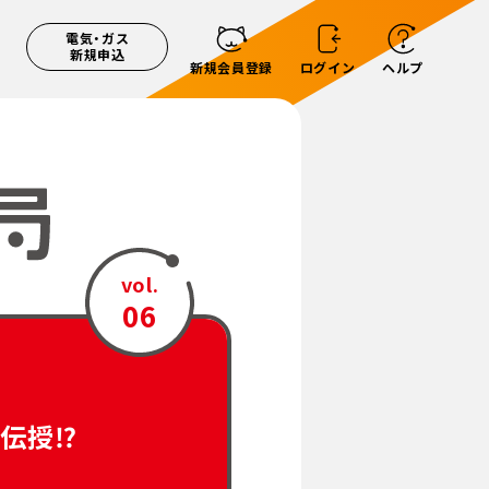
電気・ガス
新規申込
新規会員登録
ログイン
ヘルプ
vol.
06
伝授⁉