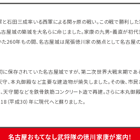
軍と石田三成率いる西軍による関ヶ原の戦い。この戦で勝利した
名古屋城の築城を大名らに命じました。家康の九男・義直が初代
た260年もの間、名古屋城は尾張徳川家の拠点として名古屋
に保存されていた名古屋城ですが、第二次世界大戦末期である19
天守、本丸御殿など主要な建造物が焼失しました。その後、市民
）年に、天守閣などを鉄骨鉄筋コンクリート造で再建。さらに本丸御殿
18（平成30）年に現代へと蘇りました。
名古屋おもてなし武将隊の
徳川家康が案内！