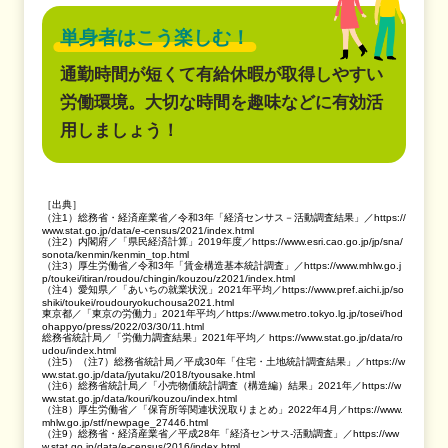
単身者はこう楽しむ！
通勤時間が短くて有給休暇が取得しやすい
労働環境。大切な時間を趣味などに有効活
用しましょう！
［出典］
（注1）総務省・経済産業省／令和3年「経済センサス－活動調査結果」／https://
www.stat.go.jp/data/e-census/2021/index.html
（注2）内閣府／「県民経済計算」2019年度／https://www.esri.cao.go.jp/jp/sna/
sonota/kenmin/kenmin_top.html
（注3）厚生労働省／令和3年「賃金構造基本統計調査」／https://www.mhlw.go.j
p/toukei/itiran/roudou/chingin/kouzou/z2021/index.html
（注4）愛知県／「あいちの就業状況」2021年平均／https://www.pref.aichi.jp/so
shiki/toukei/roudouryokuchousa2021.html
東京都／「東京の労働力」2021年平均／https://www.metro.tokyo.lg.jp/tosei/hod
ohappyo/press/2022/03/30/11.html
総務省統計局／「労働力調査結果」2021年平均／ https://www.stat.go.jp/data/ro
udou/index.html
（注5）（注7）総務省統計局／平成30年「住宅・土地統計調査結果」／https://w
ww.stat.go.jp/data/jyutaku/2018/tyousake.html
（注6）総務省統計局／「小売物価統計調査（構造編）結果」2021年／https://w
ww.stat.go.jp/data/kouri/kouzou/index.html
（注8）厚生労働省／「保育所等関連状況取りまとめ」2022年4月／https://www.
mhlw.go.jp/stf/newpage_27446.html
（注9）総務省・経済産業省／平成28年「経済センサス-活動調査」／https://ww
w.stat.go.jp/data/e-census/2016/index.html