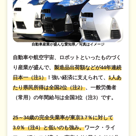
自動車産業が盛んな愛知県／写真はイメージ
自動車や航空宇宙、ロボットといったものづく
り産業が盛んで、
製造品出荷額などが44年連続
日本一（注1）
！強い経済に支えられて、
1人あ
たり県民所得は全国2位（注2）
、一般労働者
（常用）の年間給与は全国3位（注3）です。
25～34歳の完全失業率が東京3.7％に対して
3.0％（注4）と低いのも強み。
ワーク・ライ