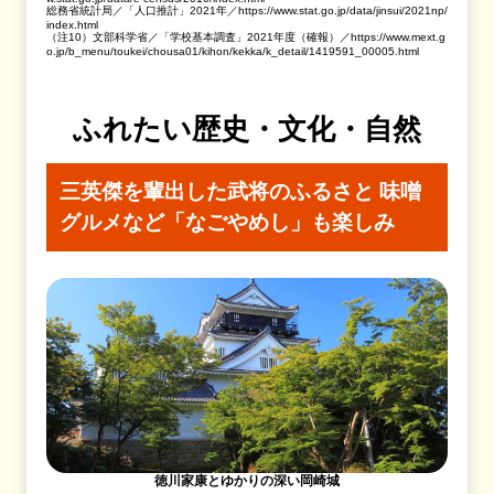
総務省統計局／「人口推計」2021年／https://www.stat.go.jp/data/jinsui/2021np/
index.html
（注10）文部科学省／「学校基本調査」2021年度（確報）／https://www.mext.g
o.jp/b_menu/toukei/chousa01/kihon/kekka/k_detail/1419591_00005.html
ふれたい歴史・文化・自然
三英傑を輩出した武将のふるさと
味噌
グルメなど「なごやめし」も楽しみ
徳川家康とゆかりの深い岡崎城