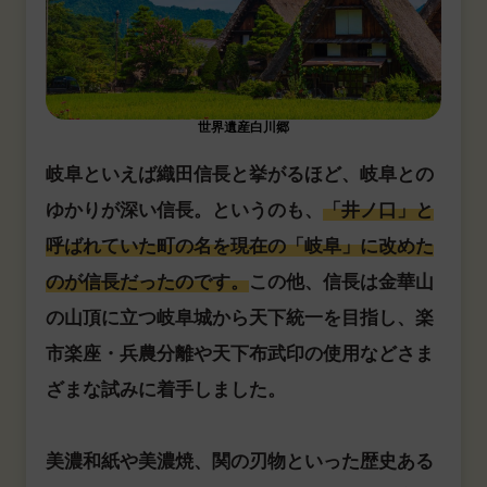
世界遺産白川郷
岐阜といえば織田信長と挙がるほど、岐阜との
ゆかりが深い信長。というのも、
「井ノ口」と
呼ばれていた町の名を現在の「岐阜」に改めた
のが信長だったのです。
この他、信長は金華山
の山頂に立つ岐阜城から天下統一を目指し、楽
市楽座・兵農分離や天下布武印の使用などさま
ざまな試みに着手しました。
美濃和紙や美濃焼、関の刃物といった歴史ある