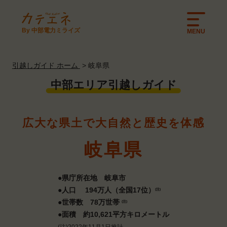
By 中部電力ミライズ
MENU
引越しガイド ホーム
岐阜県
中部エリア引越しガイド
広大な県土で
大自然と歴史を体感
岐阜県
●県庁所在地 岐阜市
●人口 194万人（全国17位）
(注)
●世帯数 78万世帯
(注)
●面積 約10,621平方キロメートル
(注)2022年11月1日推計