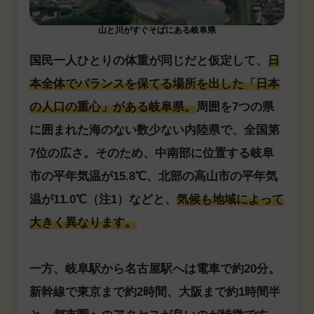
山と川がすぐそばにある岐阜県
国民一人ひとりの体重が同じだと仮定して、
日
本全体でバランスを保てる場所を出した「日本
の人口の重心」がある岐阜県。
周囲を7つの県
に囲まれた海のない数少ない内陸県で、全国第
7位の広さ。そのため、中南部に位置する岐阜
市の平年気温が15.8℃、北部の高山市の平年気
温が11.0℃（注1）などと、
気候も地域によって
大きく異なります。
一方、岐阜駅から名古屋駅へは電車で約20分。
新幹線で東京まで約2時間、大阪まで約1時間半