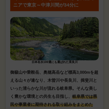
ニアで東京～中津川間が34分に
日本名水100選にも選ばれた長良川
御嶽山や乗鞍岳、奥穂高岳など標高3,000mを超
える山々が連なり、木曽川や長良川、揖斐川と
いった清らかな川が流れる岐阜県。そんな美し
く豊かな環境との共生も目指し、
岐阜県では県
民や事業者に期待される取り組みをまとめた