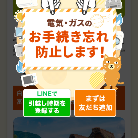
けがや病気。医療環境が充実しているので
安心ですね。
［出典］
（注2）厚生労働省／2018.4 「一般職業紹介状況」／ https://www.mhlw.go.jp/to
ukei/list/114-1.html
（注3）厚生労働省／平成28年度「医師・歯科医師・薬剤師調査」／https://www.
mhlw.go.jp/toukei/saikin/hw/ishi/16/
厚生労働省／平成30年度「医療施設調査・病院報告」／ https://www.mhlw.go.jp/t
oukei/saikin/hw/iryosd/18/
ふれたい歴史・文化・自然
白川郷など日本の原風景が残る
滋味に
富んだ山川の恵みも豊富