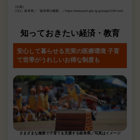
［出典］
（注1）岐阜県／「岐阜県の概要」／https://www.pref.gifu.lg.jp/page/109.html
知っておきたい経済・教育
安心して暮らせる充実の医療環境
子育
て世帯がうれしいお得な制度も
さまざまな施策で子育てを支援する岐阜県／写真はイメージ