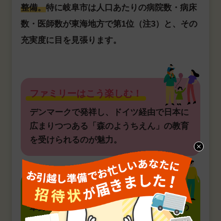
整備。
特に岐阜市は人口あたりの病院数・病床
数・医師数が東海地方で第1位（注3）と、その
充実度に目を見張ります。
ファミリーはこう楽しむ！
デンマークで発祥し、ドイツ経由で日本に
広まりつつある「森のようちえん」の教育
を受けられるのが魅力。
単身者はこう楽しむ！
単身者が不安に思うことの一つが、不意の