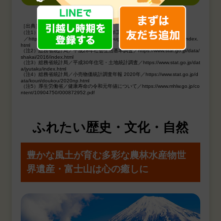
［出典］
（注1）経済産業省／工業統計調査 2020年工業統計速報
／https://www.meti.go.jp/statistics/tyo/kougyo/result-2/r02/kakuho/chiiki/index.
html
（注2）総務省統計局／平成28年社会生活基本調査／https://www.stat.go.jp/data/
shakai/2016/index.html
（注3）総務省統計局／平成30年住宅・土地統計調査／https://www.stat.go.jp/dat
a/jyutaku/index.html
（注4）総務省統計局／小売物価統計調査年報 2020年／https://www.stat.go.jp/d
ata/kouri/doukou/2020np.html
（注5）厚生労働省／健康寿命の令和元年値について／https://www.mhlw.go.jp/co
ntent/10904750/000872952.pdf
ふれたい歴史・文化・自然
豊かな風土が育む多彩な農林水産物
世
界遺産・富士山は心の癒しに