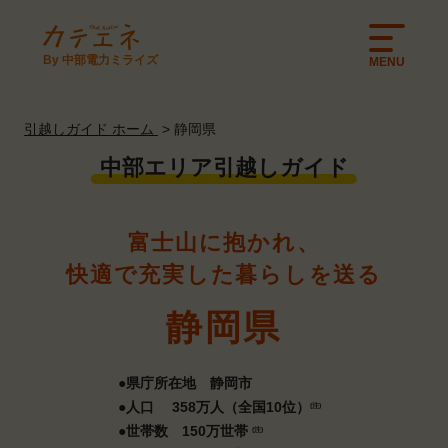
By 中部電力ミライズ
MENU
引越しガイド ホーム
静岡県
中部エリア引越しガイド
富士山に抱かれ、
快適で
充実した暮らしを送る
静岡県
●県庁所在地 静岡市
●人口 358万人（全国10位）
(注)
●世帯数 150万世帯
(注)