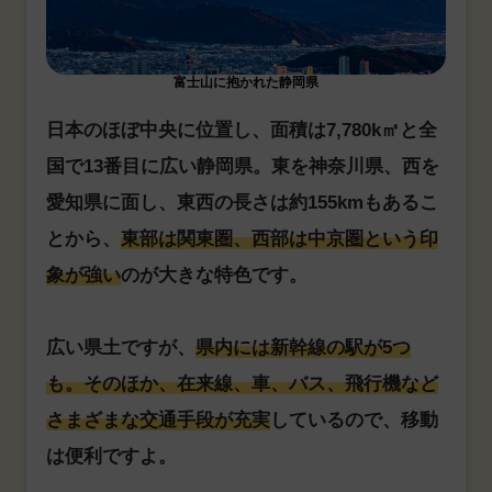
富士山に抱かれた静岡県
日本のほぼ中央に位置し、面積は7,780k㎡と全
国で13番目に広い静岡県。東を神奈川県、西を
愛知県に面し、東西の長さは約155kmもあるこ
とから、
東部は関東圏、西部は中京圏という印
象が強い
のが大きな特色です。
広い県土ですが、
県内には新幹線の駅が5つ
も。そのほか、在来線、車、バス、飛行機など
さまざまな交通手段が充実
しているので、移動
は便利ですよ。