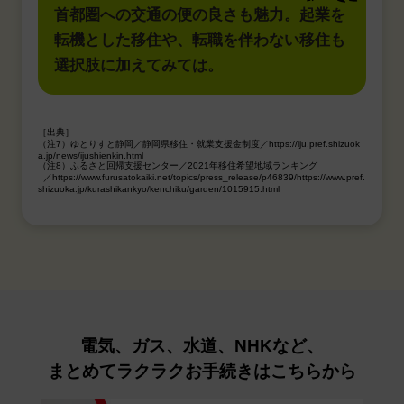
首都圏への交通の便の良さも魅力。起業を
転機とした移住や、転職を伴わない移住も
選択肢に加えてみては。
［出典］
（注7）ゆとりすと静岡／静岡県移住・就業支援金制度／https://iju.pref.shizuok
a.jp/news/ijushienkin.html
（注8）ふるさと回帰支援センター／2021年移住希望地域ランキング
／https://www.furusatokaiki.net/topics/press_release/p46839/https://www.pref.
shizuoka.jp/kurashikankyo/kenchiku/garden/1015915.html
電気、ガス、水道、NHKなど、
まとめてラクラクお手続きはこちらから