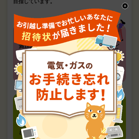
目指しています。
ファミリーはこう楽しむ！
満18歳年度末までの子どもが対象の「こど
も医療費助成事業」は、子育ての大きな安
心材料に。「しずおか子育て優待カード」
でもうれしい応援が！
単身者はこう楽しむ！
物価が比較的低いのはうれしいポイント。
暮らしを楽しみながら資産形成を続けてい
きましょう。