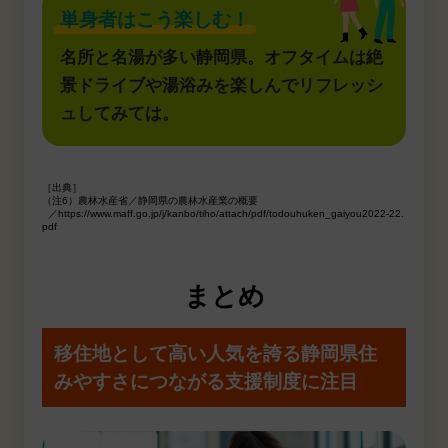
単身者はこう楽しむ！
名所と名湯が多い静岡県。オフタイムは絶
景ドライブや湯浴みを楽しんでリフレッシ
ュしてみては。
［出典］
（注6）農林水産省／静岡県の農林水産業の概要
／https://www.maff.go.jp/j/kanbo/tiho/attach/pdf/todouhuken_gaiyou2022-22.
pdf
まとめ
移住地として高い人気を誇る静岡県
住
みやすさにつながる支援制度に注目