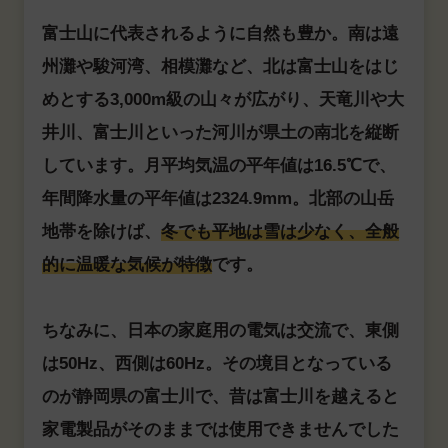
富士山に代表されるように自然も豊か。南は遠
州灘や駿河湾、相模灘など、北は富士山をはじ
めとする3,000m級の山々が広がり、天竜川や大
井川、富士川といった河川が県土の南北を縦断
しています。月平均気温の平年値は16.5℃で、
年間降水量の平年値は2324.9mm。北部の山岳
地帯を除けば、
冬でも平地は雪は少なく、全般
的に温暖な気候が特徴
です。
ちなみに、日本の家庭用の電気は交流で、東側
は50Hz、西側は60Hz。その境目となっている
のが静岡県の富士川で、昔は富士川を越えると
家電製品がそのままでは使用できませんでした