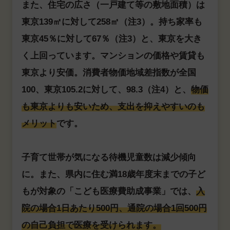
また、住宅の広さ（一戸建て等の敷地面積）は
東京139㎡に対して258㎡（注3）。持ち家率も
東京45％に対して67％（注3）と、東京を大き
く上回っています。マンションの価格や賃貸も
東京より安価。消費者物価地域差指数が全国
100、東京105.2に対して、98.3（注4）と、
物価
も東京よりも安いため、支出を抑えやすいのも
メリット
です。
子育て世帯が気になる待機児童数は減少傾向
に。また、県内に住む満18歳年度末までの子ど
もが対象の「こども医療費助成事業」では、
入
院の場合1日あたり500円、通院の場合1回500円
の自己負担で医療を受けられます。