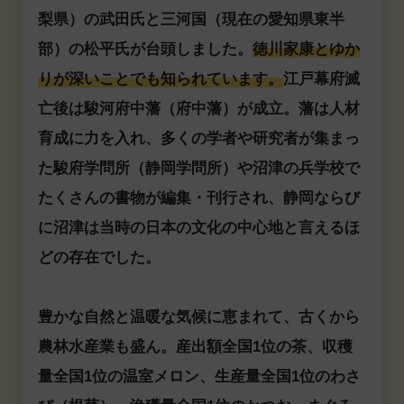
梨県）の武田氏と三河国（現在の愛知県東半
部）の松平氏が台頭しました。
徳川家康とゆか
りが深いことでも知られています。
江戸幕府滅
亡後は駿河府中藩（府中藩）が成立。藩は人材
育成に力を入れ、多くの学者や研究者が集まっ
た駿府学問所（静岡学問所）や沼津の兵学校で
たくさんの書物が編集・刊行され、静岡ならび
に沼津は当時の日本の文化の中心地と言えるほ
どの存在でした。
豊かな自然と温暖な気候に恵まれて、古くから
農林水産業も盛ん。産出額全国1位の茶、収穫
量全国1位の温室メロン、生産量全国1位のわさ