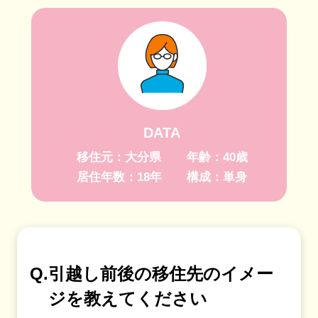
DATA
移住元：大分県
年齢：40歳
居住年数：18年
構成：単身
Q.
引越し前後の移住先のイメー
ジを教えてください