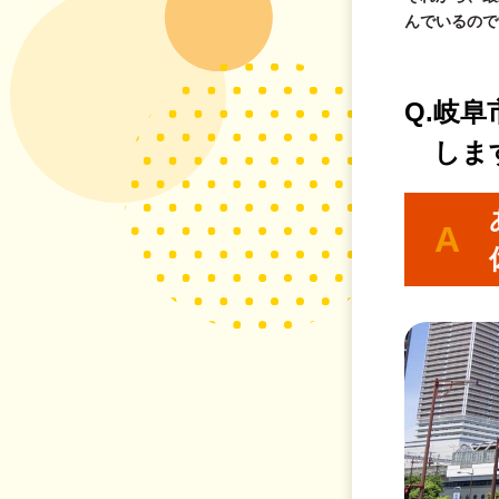
んでいるので
Q.
岐阜
しま
A