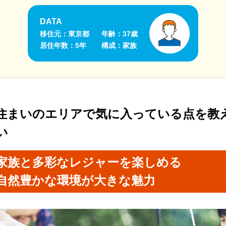
DATA
移住元：東京都
年齢：37歳
居住年数：5年
構成：家族
住まいのエリアで気に入っている点を教
い
家族と多彩なレジャーを楽しめる
自然豊かな環境が大きな魅力