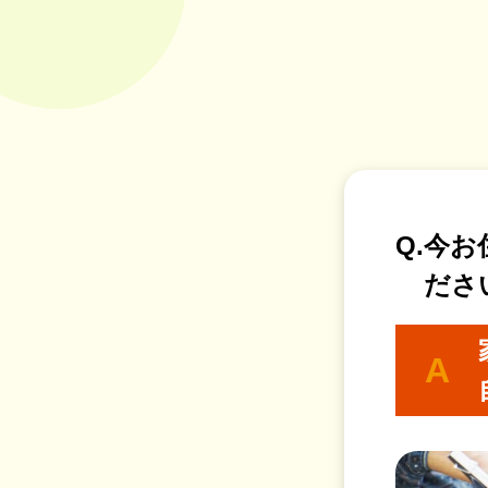
Q.
今お
ださ
A